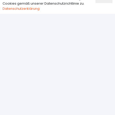
Cookies gemäß unserer Datenschutzrichtlinie zu.
Widerrufsbelehrung
Datenschutzerklärung
Datenschutzerklärung
Kundenservice
Über Uns
Kontakt
AGB
Impressum
VERTRAG WIDERRUFEN
Newsletter