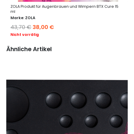
ZOLA Produkt für Augenbrauen und Wimpern BTX Cure 15
ml
Marke:
ZOLA
Ursprünglicher
Aktueller
43,70
€
38,00
€
Preis
Preis
Nicht vorrätig
war:
ist:
Ähnliche Artikel
43,70 €
38,00 €.