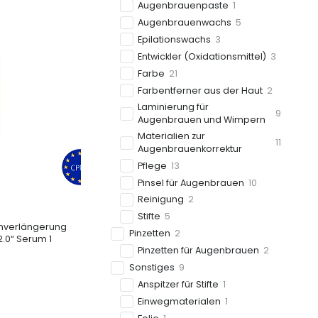
Augenbrauenpaste
1
Augenbrauenwachs
5
Epilationswachs
3
Entwickler (Oxidationsmittel)
3
Farbe
21
Farbentferner aus der Haut
2
Laminierung für
9
Augenbrauen und Wimpern
Materialien zur
11
Augenbrauenkorrektur
Pflege
13
Pinsel für Augenbrauen
10
Reinigung
2
Stifte
5
nverlängerung
Pinzetten
2
.0“ Serum 1
Pinzetten für Augenbrauen
2
Sonstiges
9
Anspitzer für Stifte
1
Einwegmaterialen
1