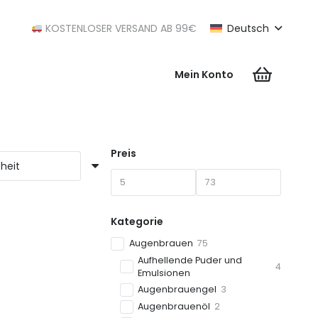
KOSTENLOSER VERSAND AB 99€
Deutsch
Mein Konto
Es befinden sich keine Produkte im Warenkorb.
Preis
Kategorie
Augenbrauen
75
Aufhellende Puder und
4
Emulsionen
Augenbrauengel
3
Augenbrauenöl
2