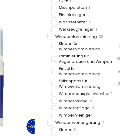
Folie
1
Mischpaletten
1
Pinselreiniger
1
Wachserhitzer
2
Werkzeugreiniger
1
Wimpernlaminierung
38
Kleber für
1
Wimpernlaminierung
Laminierung für
16
Augenbrauen und Wimpern
Pinsel für
8
Wimpernlaminierung
Silikonpads für
3
Wimpernlaminierung
Wimpernausgleichsmittel
1
Wimpernfarbe
2
Wimpernpflege
8
Wimpernreiniger
1
Wimpernverlängerung
7
Kleber
2