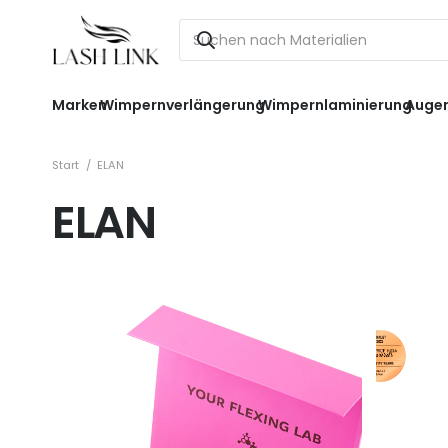
Marken
Wimpernverlängerung
Wimpernlaminierung
Auge
Start
/
ELAN
ELAN