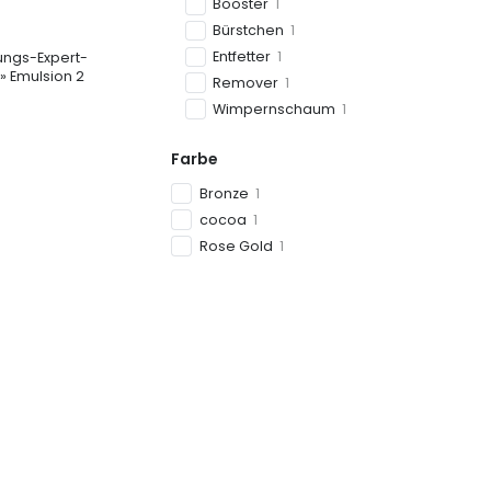
Booster
1
Bürstchen
1
Entfetter
1
ungs-Expert-
 Emulsion 2
Remover
1
Wimpernschaum
1
Farbe
Bronze
1
cocoa
1
Rose Gold
1