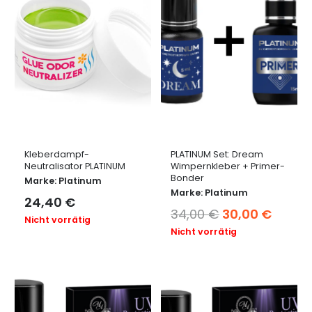
Kleberdampf-
PLATINUM Set: Dream
Neutralisator PLATINUM
Wimpernkleber + Primer-
Bonder
Marke:
Platinum
Marke:
Platinum
24,40
€
Ursprüngliche
Aktuel
34,00
€
30,00
€
Nicht vorrätig
Preis
Preis
Nicht vorrätig
war:
ist:
34,00 €
30,00 