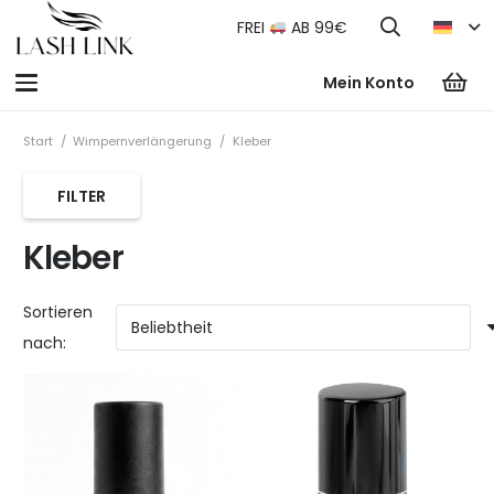
FREI
AB 99€
Mein Konto
Start
/
Wimpernverlängerung
/
Kleber
FILTER
Kleber
Sortieren
nach: