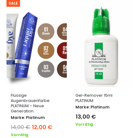
SALE
Flüssige
Gel-Remover 15ml
Augenbrauenfarbe
PLATINUM
PLATINUM – Neue
Marke:
Platinum
Generation
13,00
€
Marke:
Platinum
Vorrätig
Ursprünglicher
Aktueller
14,00
€
12,00
€
Preis
Preis
Vorrätig