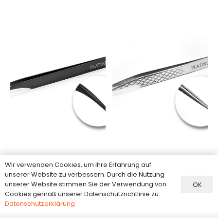
war:
ist:
14,00 €
12,00 €.
Gerade (Delfin) Pinzette
Gerade
Wir verwenden Cookies, um Ihre Erfahrung auf
PLATINUM – Schwarz
Separationspinzette
unserer Website zu verbessern. Durch die Nutzung
Diamond Silber PLATINUM
Marke:
Platinum
unserer Website stimmen Sie der Verwendung von
OK
Marke:
Platinum
Cookies gemäß unserer Datenschutzrichtlinie zu.
15,80
€
Datenschutzerklärung
15,00
€
Vorrätig
Vorrätig