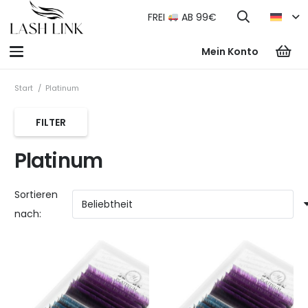
FREI
AB 99€
Mein Konto
Start
/
Platinum
FILTER
Platinum
Sortieren
nach: