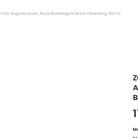
m für Augenbrauen, Rosa Bubblegum Brow Cleansing, 150 ml.
Z
A
B
Ma