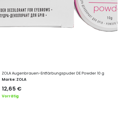
ZOLA Augenbrauen-Entfärbungspuder DE Powder 10 g
ZOLA
3XL
Marke:
ZOLA
Ma
12,65
€
32
Vorrätig
Vor