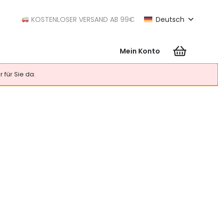
KOSTENLOSER VERSAND AB 99€
Deutsch
Mein Konto
Es befinden sich keine Produkte im Warenkorb.
 für Sie da.