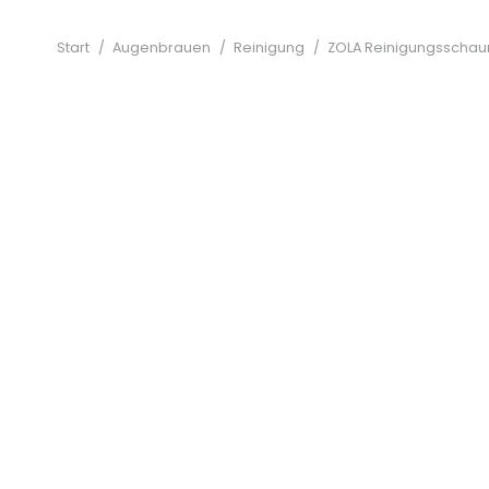
Start
/
Augenbrauen
/
Reinigung
/
ZOLA Reinigungsschau