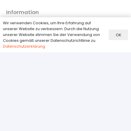
Information
FAQ
Wir verwenden Cookies, um Ihre Erfahrung auf
unserer Website zu verbessern. Durch die Nutzung
Versand
unserer Website stimmen Sie der Verwendung von
OK
Zahlungsmethoden
Cookies gemäß unserer Datenschutzrichtlinie zu.
Datenschutzerklärung
Widerrufsbelehrung
Datenschutzerklärung
Kundenservice
Über Uns
Kontakt
AGB
Impressum
VERTRAG WIDERRUFEN