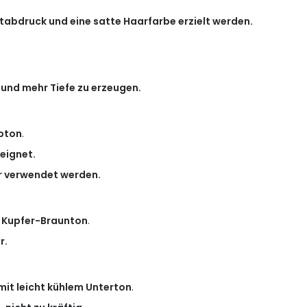
utabdruck und eine satte Haarfarbe erzielt werden.
und mehr Tiefe zu erzeugen.
bton
.
eignet.
r verwendet werden.
r Kupfer-Braunton
.
r.
 mit leicht kühlem Unterton
.