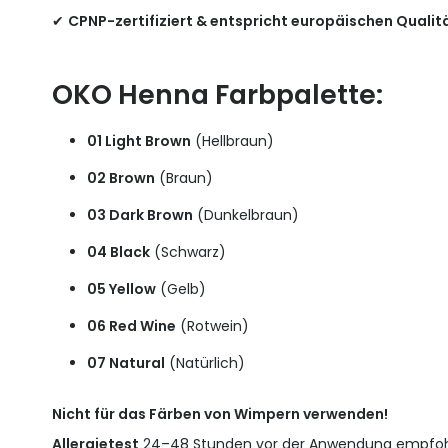
✔
CPNP-zertifiziert & entspricht europäischen Quali
OKO Henna Farbpalette:
01 Light Brown
(Hellbraun)
02 Brown
(Braun)
03 Dark Brown
(Dunkelbraun)
04 Black
(Schwarz)
05 Yellow
(Gelb)
06 Red Wine
(Rotwein)
07 Natural
(Natürlich)
Nicht für das Färben von Wimpern verwenden!
Allergietest
24–48 Stunden vor der Anwendung empfoh