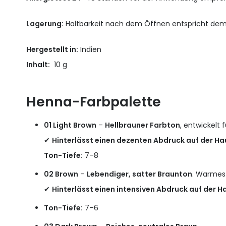
Lagerung:
Haltbarkeit nach dem Öffnen entspricht de
Hergestellt in:
Indien
Inhalt:
10 g
Henna-Farbpalette
01 Light Brown
–
Hellbrauner Farbton
, entwickelt f
✔
Hinterlässt einen dezenten Abdruck auf der Ha
Ton-Tiefe:
7–8
02 Brown
–
Lebendiger, satter Braunton
. Warmes
✔
Hinterlässt einen intensiven Abdruck auf der H
Ton-Tiefe:
7–6