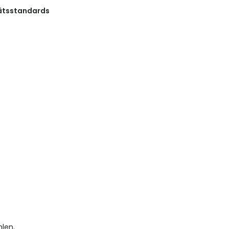
tätsstandards
len.