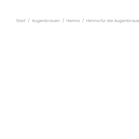
Start
/
Augenbrauen
/
Henna
/
Henna für die Augenbraue