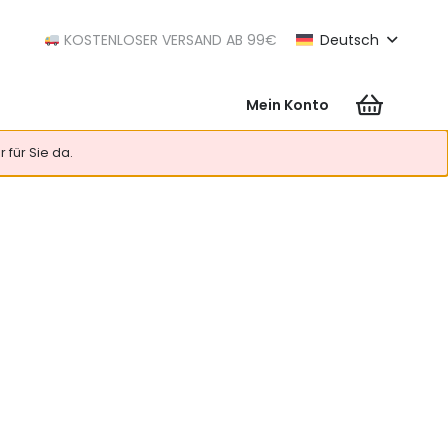
KOSTENLOSER VERSAND AB 99€
Deutsch
Mein Konto
Es befinden sich keine Produkte im Warenkorb.
 für Sie da.