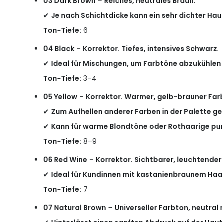
03 Dark Brown
–
Reiches, neutrales Braun
.
✔
Je nach Schichtdicke kann ein sehr dichter Ha
Ton-Tiefe:
6
04 Black
–
Korrektor
.
Tiefes, intensives Schwarz
.
✔
Ideal für Mischungen, um Farbtöne abzukühlen 
Ton-Tiefe:
3–4
05 Yellow
–
Korrektor
.
Warmer, gelb-brauner Far
✔
Zum Aufhellen anderer Farben in der Palette ge
✔
Kann für warme Blondtöne oder Rothaarige pu
Ton-Tiefe:
8–9
06 Red Wine
–
Korrektor
.
Sichtbarer, leuchtende
✔
Ideal für Kundinnen mit kastanienbraunem Haa
Ton-Tiefe:
7
07 Natural Brown
–
Universeller Farbton, neutral