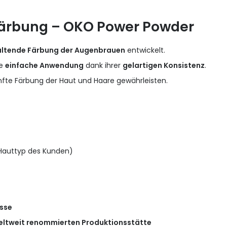
färbung – OKO Power Powder
altende Färbung der Augenbrauen
entwickelt.
e
einfache Anwendung
dank ihrer
gelartigen Konsistenz
.
anfte Färbung der Haut und Haare gewährleisten.
Hauttyp des Kunden)
isse
 weltweit renommierten Produktionsstätte