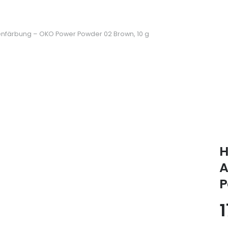
nfärbung – OKO Power Powder 02 Brown, 10 g
H
A
P