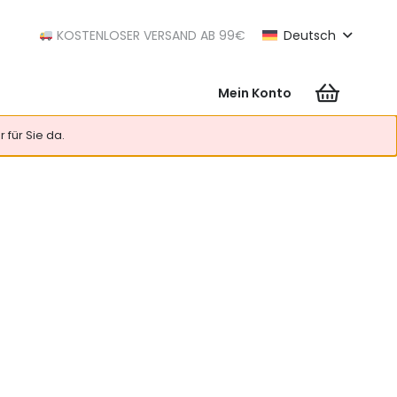
KOSTENLOSER VERSAND AB 99€
Deutsch
Mein Konto
Es befinden sich keine Produkte im Warenkorb.
 für Sie da.