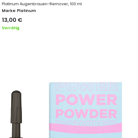
Platinum Augenbrauen-Remover, 100 ml
Vor
(Bi
Marke:
Platinum
Ma
13,00
€
19
Vorrätig
Vor