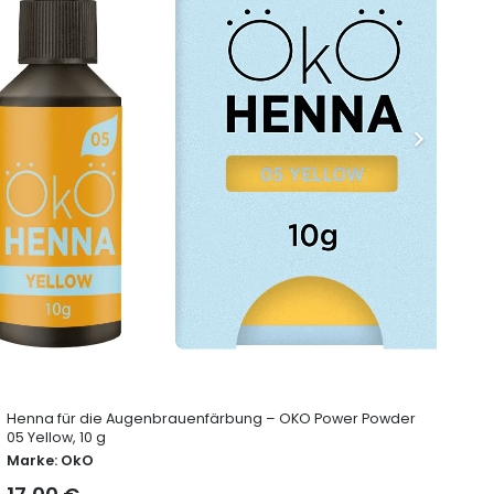
Henna für die Augenbrauenfärbung – OKO Power Powder
Bro
05 Yellow, 10 g
Ma
Marke:
OkO
15