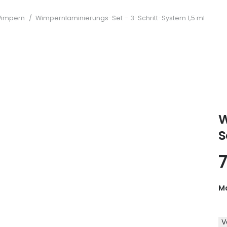
Wimpern
/
Wimpernlaminierungs-Set – 3-Schritt-System 1,5 ml
W
S
Ma
V