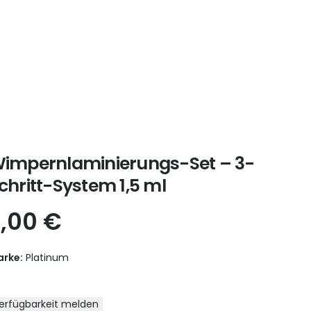
impernlaminierungs-Set – 3-
chritt-System 1,5 ml
7,00
€
rke:
Platinum
erfügbarkeit melden