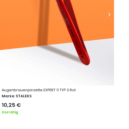
Augenbrauenpinzette EXPERT 11 TYP 3 Rot
Aug
Marke:
STALEKS
Ma
10,25
€
8,
Vorrätig
Vor