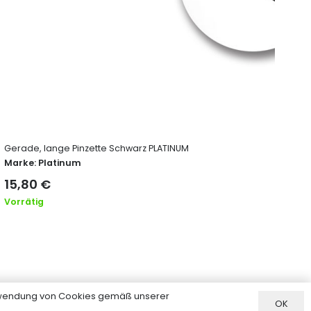
Gerade, lange Pinzette Schwarz PLATINUM
Str
Marke:
Platinum
Ma
15,80
€
18
Vorrätig
Vor
erwendung von Cookies gemäß unserer
OK