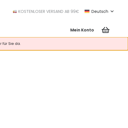
KOSTENLOSER VERSAND AB 99€
Deutsch
Mein Konto
Es befinden sich keine Produkte im Warenkorb.
 für Sie da.