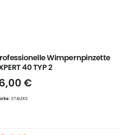
rofessionelle Wimpernpinzette
XPERT 40 TYP 2
16,00
€
rke:
STALEKS