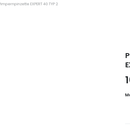
Wimpernpinzette EXPERT 40 TYP 2
P
E
Ma