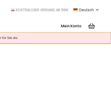
KOSTENLOSER VERSAND AB 99€
Deutsch
Mein Konto
Es befinden sich keine Produkte im Warenkorb.
 für Sie da.