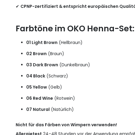
✔
CPNP-zertifiziert & entspricht europäischen Quali
Farbtöne im OKO Henna-Set:
01 Light Brown
(Hellbraun)
02 Brown
(Braun)
03 Dark Brown
(Dunkelbraun)
04 Black
(Schwarz)
05 Yellow
(Gelb)
06 Red Wine
(Rotwein)
07 Natural
(Natürlich)
Nicht für das Färben von Wimpern verwenden!
Allergietest
24–48 Stunden vor der Anwendung empfoh