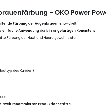
brauenfärbung – OKO Power Powde
altende Färbung der Augenbrauen
entwickelt.
ne
einfache Anwendung
dank ihrer
gelartigen Konsistenz
.
anfte Färbung der Haut und Haare gewährleisten.
auttyp des Kunden)
isse
 weltweit renommierten Produktionsstätte