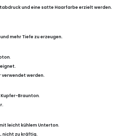
utabdruck und eine satte Haarfarbe erzielt werden.
und mehr Tiefe zu erzeugen.
bton
.
eignet.
r verwendet werden.
r Kupfer-Braunton
.
r.
 mit leicht kühlem Unterton
.
 nicht zu kräftig.