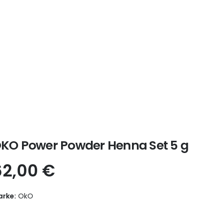
KO Power Powder Henna Set 5 g
62,00
€
rke:
OkO