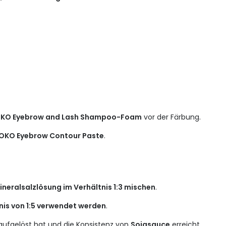
KO Eyebrow and Lash Shampoo-Foam
vor der Färbung.
OKO Eyebrow Contour Paste
.
neralsalzlösung im Verhältnis 1:3 mischen
.
nis von 1:5 verwendet werden
.
g aufgelöst hat und die Konsistenz von
Sojasauce
erreicht.