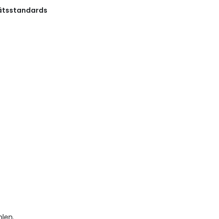
tätsstandards
len.