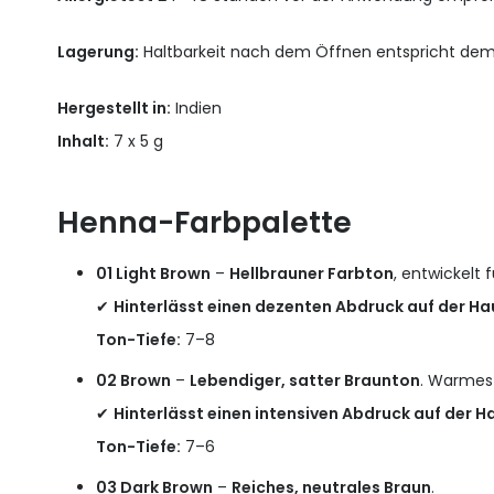
Lagerung:
Haltbarkeit nach dem Öffnen entspricht de
Hergestellt in:
Indien
Inhalt:
7 x 5 g
Henna-Farbpalette
01 Light Brown
–
Hellbrauner Farbton
, entwickelt 
✔
Hinterlässt einen dezenten Abdruck auf der Ha
Ton-Tiefe:
7–8
02 Brown
–
Lebendiger, satter Braunton
. Warmes
✔
Hinterlässt einen intensiven Abdruck auf der H
Ton-Tiefe:
7–6
03 Dark Brown
–
Reiches, neutrales Braun
.