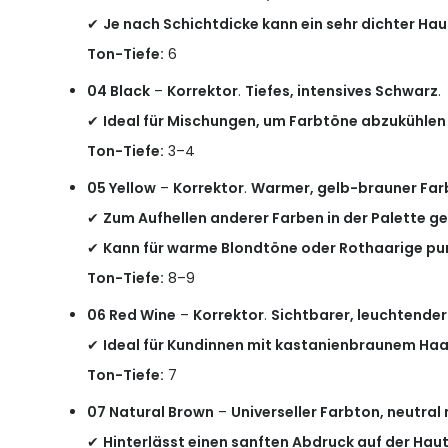
✔
Je nach Schichtdicke kann ein sehr dichter Ha
Ton-Tiefe:
6
04 Black
–
Korrektor
.
Tiefes, intensives Schwarz
.
✔
Ideal für Mischungen, um Farbtöne abzukühlen 
Ton-Tiefe:
3–4
05 Yellow
–
Korrektor
.
Warmer, gelb-brauner Far
✔
Zum Aufhellen anderer Farben in der Palette ge
✔
Kann für warme Blondtöne oder Rothaarige pu
Ton-Tiefe:
8–9
06 Red Wine
–
Korrektor
.
Sichtbarer, leuchtende
✔
Ideal für Kundinnen mit kastanienbraunem Haa
Ton-Tiefe:
7
07 Natural Brown
–
Universeller Farbton, neutral
✔
Hinterlässt einen sanften Abdruck auf der Haut,