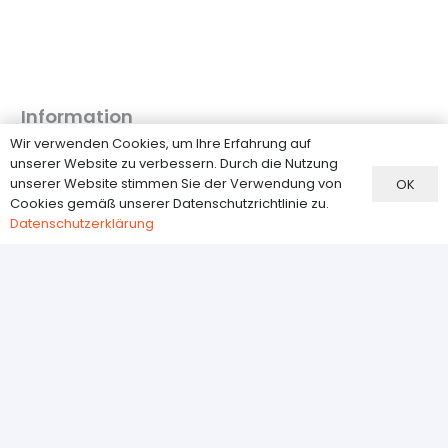
Information
Wir verwenden Cookies, um Ihre Erfahrung auf
FAQ
unserer Website zu verbessern. Durch die Nutzung
Versand
unserer Website stimmen Sie der Verwendung von
OK
Cookies gemäß unserer Datenschutzrichtlinie zu.
Zahlungsmethoden
Datenschutzerklärung
Widerrufsbelehrung
Datenschutzerklärung
Kundenservice
Über Uns
Kontakt
AGB