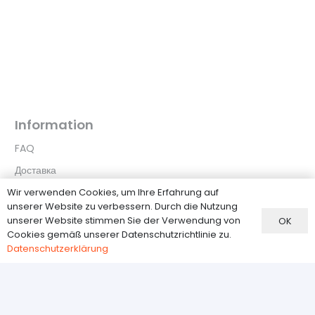
Information
FAQ
Доставка
Zahlungsmethoden
Wir verwenden Cookies, um Ihre Erfahrung auf
unserer Website zu verbessern. Durch die Nutzung
Widerrufsbelehrung
unserer Website stimmen Sie der Verwendung von
OK
Cookies gemäß unserer Datenschutzrichtlinie zu.
Datenschutzerklärung
Datenschutzerklärung
Kundenservice
О нас