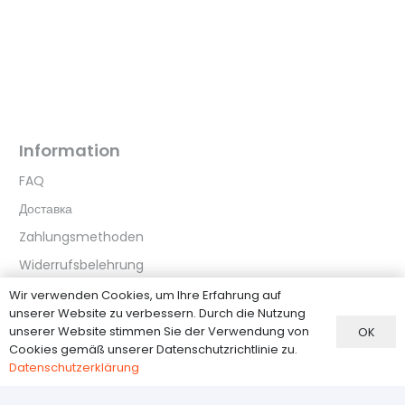
Information
FAQ
Доставка
Zahlungsmethoden
Widerrufsbelehrung
Datenschutzerklärung
Wir verwenden Cookies, um Ihre Erfahrung auf
unserer Website zu verbessern. Durch die Nutzung
unserer Website stimmen Sie der Verwendung von
OK
Kundenservice
Cookies gemäß unserer Datenschutzrichtlinie zu.
Datenschutzerklärung
О нас