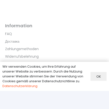
Information
FAQ
Доставка
Zahlungsmethoden
Widerrufsbelehrung
Datenschutzerklärung
Wir verwenden Cookies, um Ihre Erfahrung auf
unserer Website zu verbessern. Durch die Nutzung
unserer Website stimmen Sie der Verwendung von
OK
Kundenservice
Cookies gemäß unserer Datenschutzrichtlinie zu.
Datenschutzerklärung
О нас
Kontakt
AGB