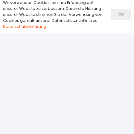
Доставка
Wir verwenden Cookies, um Ihre Erfahrung auf
unserer Website zu verbessern. Durch die Nutzung
Zahlungsmethoden
unserer Website stimmen Sie der Verwendung von
OK
Widerrufsbelehrung
Cookies gemäß unserer Datenschutzrichtlinie zu.
Datenschutzerklärung
Datenschutzerklärung
Kundenservice
О нас
Kontakt
AGB
Impressum
Newsletter