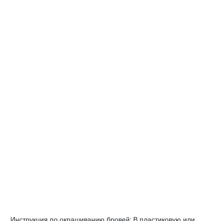
Инструкция по окрашиванию бровей: В пластиковую или