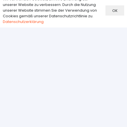
Datenschutzerklärung
unserer Website zu verbessern. Durch die Nutzung
unserer Website stimmen Sie der Verwendung von
OK
Cookies gemäß unserer Datenschutzrichtlinie zu.
Kundenservice
Datenschutzerklärung
О нас
Kontakt
AGB
Impressum
Newsletter
Erfahren Sie als Erster von unseren Sales, den neuesten
Produkten und exklusiven Angeboten