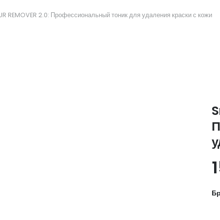
R REMOVER 2.0: Профессиональный тоник для удаления краски с кожи
S
П
у
Бр