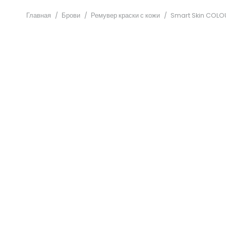
Главная
/
Брови
/
Ремувер краски с кожи
/
Smart Skin COLOU