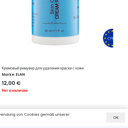
Кремовый ремувер для удаления краски с кожи
Ski
уда
Marke:
ELAN
Ma
12,00
€
15
Нет в наличии
В н
erwendung von Cookies gemäß unserer
OK