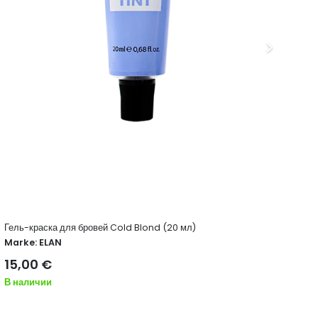
Гель-краска для бровей Cold Blond (20 мл)
Кис
Marke:
ELAN
Ma
15,00
€
15
В наличии
В н