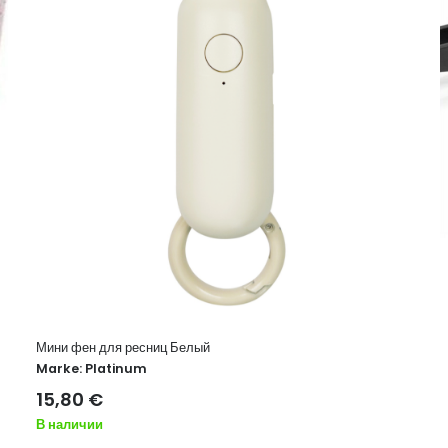
Пинцет Black Laser PLATINUM
Marke:
Platinum
18,00
€
В наличии