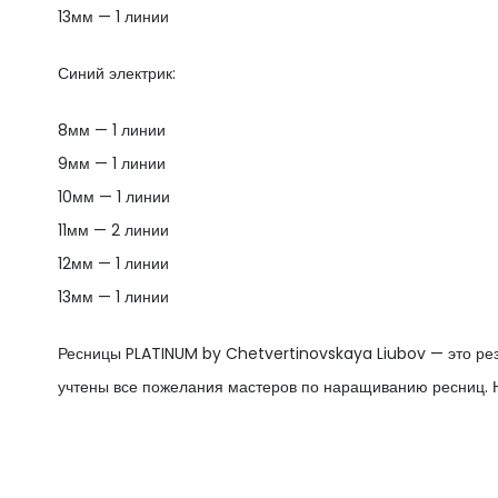
13мм — 1 линии
Синий электрик:
8мм — 1 линии
9мм — 1 линии
10мм — 1 линии
11мм — 2 линии
12мм — 1 линии
13мм — 1 линии
Ресницы PLATINUM by Chetvertinovskaya Liubov — это рез
учтены все пожелания мастеров по наращиванию ресниц. Н