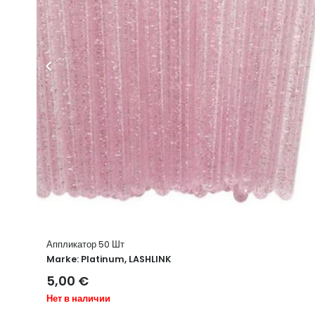
Мини фен для ресниц Белый
Marke:
Platinum
15,80
€
В наличии