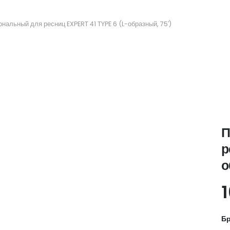
нальный для ресниц EXPERT 41 TYPE 6 (L-образный, 75′)
П
р
о
Бр