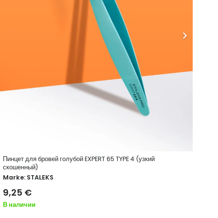
Пинцет для бровей голубой EXPERT 65 TYPE 4 (узкий
Пин
скошенный)
ско
Marke:
STALEKS
Ma
9,25
€
9,
В наличии
Нет