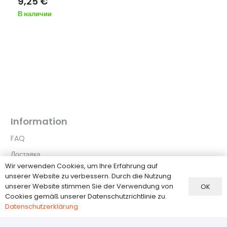
9,25
€
В наличии
Information
FAQ
Доставка
Wir verwenden Cookies, um Ihre Erfahrung auf
Zahlungsmethoden
unserer Website zu verbessern. Durch die Nutzung
Widerrufsbelehrung
unserer Website stimmen Sie der Verwendung von
OK
Cookies gemäß unserer Datenschutzrichtlinie zu.
Datenschutzerklärung
Datenschutzerklärung