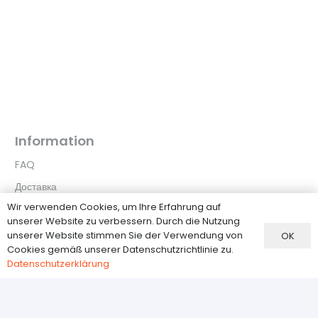
50,00 €.
Information
FAQ
Доставка
Wir verwenden Cookies, um Ihre Erfahrung auf
Zahlungsmethoden
unserer Website zu verbessern. Durch die Nutzung
Widerrufsbelehrung
unserer Website stimmen Sie der Verwendung von
OK
Cookies gemäß unserer Datenschutzrichtlinie zu.
Datenschutzerklärung
Datenschutzerklärung
Kundenservice