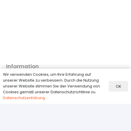
Information
Wir verwenden Cookies, um Ihre Erfahrung auf
FAQ
unserer Website zu verbessern. Durch die Nutzung
Доставка
unserer Website stimmen Sie der Verwendung von
OK
Cookies gemäß unserer Datenschutzrichtlinie zu.
Zahlungsmethoden
Datenschutzerklärung
Widerrufsbelehrung
Datenschutzerklärung
Kundenservice