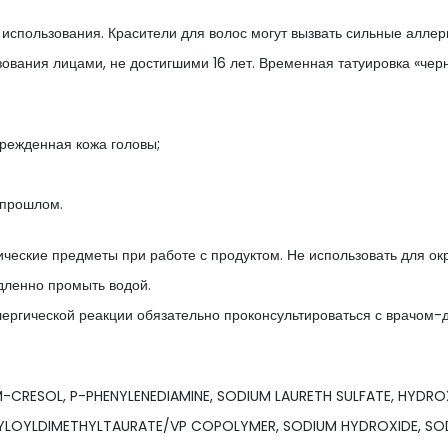
использования. Красители для волос могут вызвать сильные аллерг
вания лицами, не достигшими 16 лет. Временная татуировка «черн
врежденная кожа головы;
 прошлом.
ические предметы при работе с продуктом. Не использовать для о
едленно промыть водой.
ергической реакции обязательно проконсультироваться с врачом-
CRESOL, P-PHENYLENEDIAMINE, SODIUM LAURETH SULFATE, HYDRO
YLOYLDIMETHYLTAURATE/VP COPOLYMER, SODIUM HYDROXIDE, SO