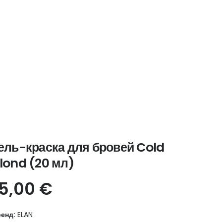
ель-краска для бровей Cold
lond (20 мл)
15,00
€
енд:
ELAN