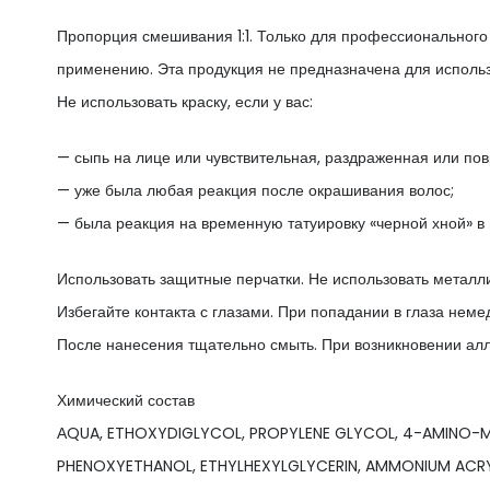
Пропорция смешивания 1:1. Только для профессионального 
применению. Эта продукция не предназначена для использо
Не использовать краску, если у вас:
— сыпь на лице или чувствительная, раздраженная или по
— уже была любая реакция после окрашивания волос;
— была реакция на временную татуировку «черной хной» в
Использовать защитные перчатки. Не использовать металл
Избегайте контакта с глазами. При попадании в глаза нем
После нанесения тщательно смыть. При возникновении алл
Химический состав
АQUA, ETHOXYDIGLYCOL, PROPYLENE GLYCOL, 4-AMINO-M-
PHENOXYETHANOL, ETHYLHEXYLGLYCERIN, AMMONIUM ACR