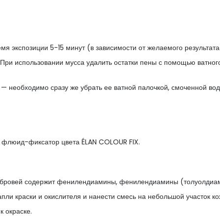
мя экспозиции 5-15 минут (в зависимости от желаемого результат
При использовании мусса удалить остатки пены с помощью ватного
 необходимо сразу же убрать ее ватной палочкой, смоченной во
и флюид-фиксатор цвета ÉLAN COLOUR FIX.
ля бровей содержит фенилендиамины, фенилендиамины (толуолдиа
пли краски и окислителя и нанести смесь на небольшой участок ко
к окраске.